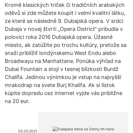
Kromě klasických triček či tradičních arabských
oděvů si zde můžete koupit i velmi kvalitní látku,
ze které se následně 9. Dubajská opera. V srdci
Dubaja v novej štvrti „Opera District“ pribudla v
polovici roka 2016 Dubajská opera. Úžasné
miesto, ak zatúžite po trochu kultúry, pretože sa
snaží priblížiť londýnskemu West Endu alebo
Broadwayu na Manhattane. Ponúka výhľad na
Dubai Fountain a stojí v tesnej blízkosti Burdž
Chalífa. Jedinou výnimkou je vstup na najvyšší
mrakodrap na svete Burj Khalifa. Ak si lístok
kúpite dopredu cez internet vyjde vás približne
na 20 eur.
03.05.2021