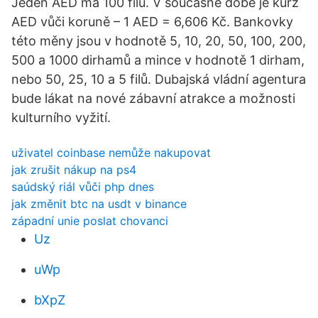
Jeden AED má 100 filů. V současné době je kurz
AED vůči koruně – 1 AED = 6,606 Kč. Bankovky
této měny jsou v hodnotě 5, 10, 20, 50, 100, 200,
500 a 1000 dirhamů a mince v hodnotě 1 dirham,
nebo 50, 25, 10 a 5 filů. Dubajská vládní agentura
bude lákat na nové zábavní atrakce a možnosti
kulturního vyžití.
uživatel coinbase nemůže nakupovat
jak zrušit nákup na ps4
saúdský riál vůči php dnes
jak změnit btc na usdt v binance
západní unie poslat chovanci
Uz
uWp
bXpZ