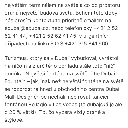
největším terminálem na světě a co do prostoru
druhá největší budova světa. Během této doby
nás prosím kontaktujte prioritně emailem na
edubai@edubai.cz, nebo telefonicky +421 2 52
62 41 44, +421 2 52 62 41 45, v urgentních
případech na linku S.O.S +421 915 841 960.
Turizmus, ktorý sa v Dubaji vybudoval, vyrástol
na ničom a z určitého pohľadu stále toto “nič”
ponúka. Největší fontána na světě. The Dubai
Fountain – jak jinak než největší fontána na světě
se rozprostírá hned u obchodního centra Dubai
Mall. Designéři se nechali inspirovat tančící
fontánou Bellagio v Las Vegas (ta dubajská je ale
o 20 % větší). To, čo vyzerá vždy drahé a
štýlové.