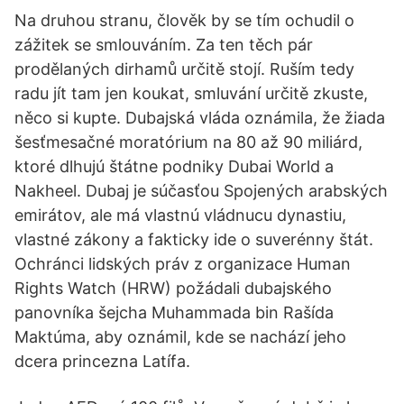
Na druhou stranu, člověk by se tím ochudil o
zážitek se smlouváním. Za ten těch pár
prodělaných dirhamů určitě stojí. Ruším tedy
radu jít tam jen koukat, smluvání určitě zkuste,
něco si kupte. Dubajská vláda oznámila, že žiada
šesťmesačné moratórium na 80 až 90 miliárd,
ktoré dlhujú štátne podniky Dubai World a
Nakheel. Dubaj je súčasťou Spojených arabských
emirátov, ale má vlastnú vládnucu dynastiu,
vlastné zákony a fakticky ide o suverénny štát.
Ochránci lidských práv z organizace Human
Rights Watch (HRW) požádali dubajského
panovníka šejcha Muhammada bin Rašída
Maktúma, aby oznámil, kde se nachází jeho
dcera princezna Latífa.