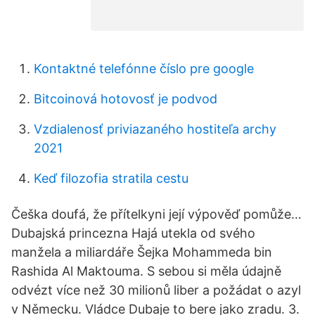
Kontaktné telefónne číslo pre google
Bitcoinová hotovosť je podvod
Vzdialenosť priviazaného hostiteľa archy
2021
Keď filozofia stratila cestu
Češka doufá, že přítelkyni její výpověď pomůže…
Dubajská princezna Hajá utekla od svého
manžela a miliardáře Šejka Mohammeda bin
Rashida Al Maktouma. S sebou si měla údajně
odvézt více než 30 milionů liber a požádat o azyl
v Německu. Vládce Dubaje to bere jako zradu. 3.