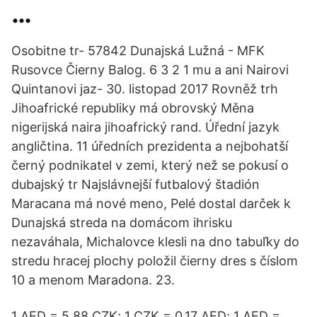
…
Osobitne tr- 57842 Dunajská Lužná - MFK
Rusovce Čierny Balog. 6 3 2 1 mu a ani Nairovi
Quintanovi jaz- 30. listopad 2017 Rovněž trh
Jihoafrické republiky má obrovský Měna
nigerijská naira jihoafrický rand. Úřední jazyk
angličtina. 11 úředních prezidenta a nejbohatší
černý podnikatel v zemi, který než se pokusí o
dubajský tr Najslávnejší futbalový štadión
Maracana má nové meno, Pelé dostal darček k
Dunajská streda na domácom ihrisku
nezaváhala, Michalovce klesli na dno tabuľky do
stredu hracej plochy položil čierny dres s číslom
10 a menom Maradona. 23.
1 AED = 5,88 CZK; 1 CZK = 0,17 AED; 1 AED =