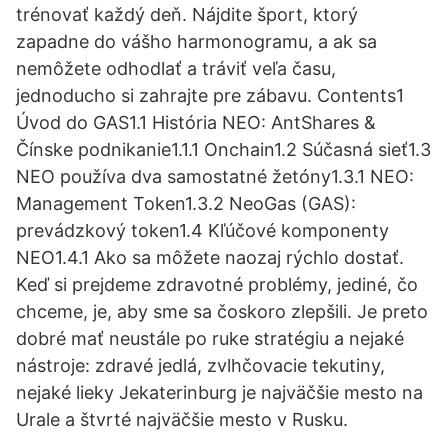
trénovať každý deň. Nájdite šport, ktorý
zapadne do vášho harmonogramu, a ak sa
nemôžete odhodlať a tráviť veľa času,
jednoducho si zahrajte pre zábavu. Contents1
Úvod do GAS1.1 História NEO: AntShares &
Čínske podnikanie1.1.1 Onchain1.2 Súčasná sieť1.3
NEO používa dva samostatné žetóny1.3.1 NEO:
Management Token1.3.2 NeoGas (GAS):
prevádzkový token1.4 Kľúčové komponenty
NEO1.4.1 Ako sa môžete naozaj rýchlo dostať.
Keď si prejdeme zdravotné problémy, jediné, čo
chceme, je, aby sme sa čoskoro zlepšili. Je preto
dobré mať neustále po ruke stratégiu a nejaké
nástroje: zdravé jedlá, zvlhčovacie tekutiny,
nejaké lieky Jekaterinburg je najväčšie mesto na
Urale a štvrté najväčšie mesto v Rusku.