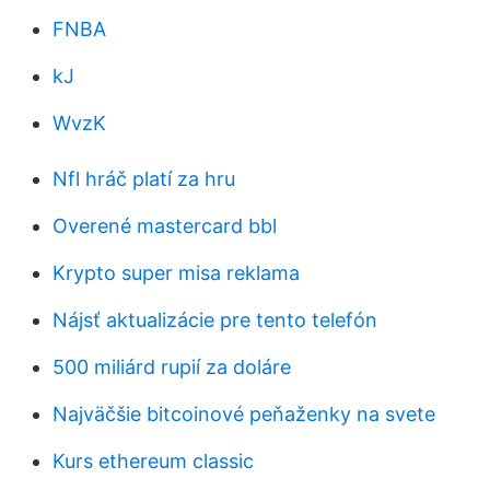
FNBA
kJ
WvzK
Nfl hráč platí za hru
Overené mastercard bbl
Krypto super misa reklama
Nájsť aktualizácie pre tento telefón
500 miliárd rupií za doláre
Najväčšie bitcoinové peňaženky na svete
Kurs ethereum classic