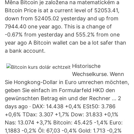
Měna Bitcoin je založena na matematickém a
Bitcoin Price is at a current level of 52053.41,
down from 52405.02 yesterday and up from
7944.40 one year ago. This is a change of
-0.67% from yesterday and 555.2% from one
year ago A Bitcoin wallet can be a lot safer than
a bank account.
Historische
Wechselkurse. Wenn
Sie Hongkong-Dollar in Euro umrechen möchten,
geben Sie einfach im Formularfeld HKD den
gewünschten Betrag ein und der Rechner … 2
days ago · DAX: 14.438 +0,4% ESt50: 3.786
+0,6% TDax: 3.307 +1,7% Dow: 31.833 +0,1%
Nas: 13.074 +3,7% Bitcoin: 45.425 -1,4% Euro:
1,1883 -0,2% Öl: 67,03 -0,4% Gold: 1.713 -0,2%