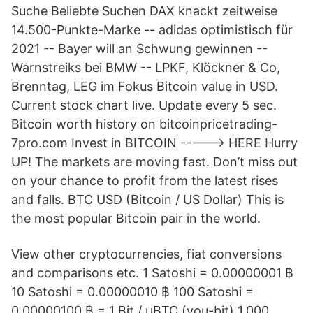
Suche Beliebte Suchen DAX knackt zeitweise
14.500-Punkte-Marke -- adidas optimistisch für
2021 -- Bayer will an Schwung gewinnen --
Warnstreiks bei BMW -- LPKF, Klöckner & Co,
Brenntag, LEG im Fokus Bitcoin value in USD.
Current stock chart live. Update every 5 sec.
Bitcoin worth history on bitcoinpricetrading-
7pro.com Invest in BITCOIN -----> HERE Hurry
UP! The markets are moving fast. Don’t miss out
on your chance to profit from the latest rises
and falls. BTC USD (Bitcoin / US Dollar) This is
the most popular Bitcoin pair in the world.
View other cryptocurrencies, fiat conversions
and comparisons etc. 1 Satoshi = 0.00000001 ฿
10 Satoshi = 0.00000010 ฿ 100 Satoshi =
0.00000100 ฿ = 1 Bit / μBTC (you-bit) 1,000