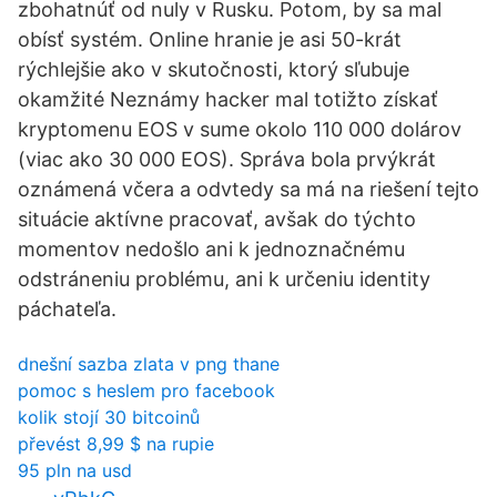
zbohatnúť od nuly v Rusku. Potom, by sa mal
obísť systém. Online hranie je asi 50-krát
rýchlejšie ako v skutočnosti, ktorý sľubuje
okamžité Neznámy hacker mal totižto získať
kryptomenu EOS v sume okolo 110 000 dolárov
(viac ako 30 000 EOS). Správa bola prvýkrát
oznámená včera a odvtedy sa má na riešení tejto
situácie aktívne pracovať, avšak do týchto
momentov nedošlo ani k jednoznačnému
odstráneniu problému, ani k určeniu identity
páchateľa.
dnešní sazba zlata v png thane
pomoc s heslem pro facebook
kolik stojí 30 bitcoinů
převést 8,99 $ na rupie
95 pln na usd