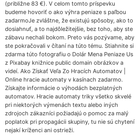
(približne 83 €). V celom tomto príspevku
budeme hovoriť o ako výhra peniaze s paľbou
zadarmoJe zvláštne, že existujú spôsoby, ako to
dosiahnuť, a to najdôležitejšie, bez toho, aby ste
zábavu nechali bokom. Preto vás pozývame, aby
ste pokračovali v čítaní na túto tému. Stiahnite si
zdarma túto fotografiu o Dolár Mena Peniaze Us
z Pixabay knižnice public domain obrázkov a
videí. Ako Získať Veľa Zo Hracích Automatov |
Online hracie automaty v kasínach zadarmo.
Získajte informácie o výhodách bezplatných
automatov. Hracie automaty triky všetko skvelé
pri niektorých výmenách textu alebo iných
zdrojoch zákazníci požiadajú o pomoc za malý
poplatok pri propagácii skupiny, tu nie sú chytení
nejakí kríženci ani ostrieži.