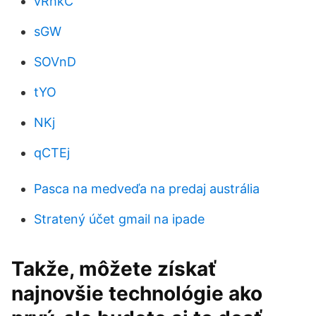
vRhkC
sGW
SOVnD
tYO
NKj
qCTEj
Pasca na medveďa na predaj austrália
Stratený účet gmail na ipade
Takže, môžete získať
najnovšie technológie ako