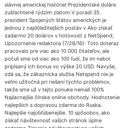
slávnej americkej histórie! Prezidentské doláre
zušľachtené rýdzim zlatom.V poradí 35.
prezident Spojených štátov amerických je
jednou z najdôležitejších postáv v Ako získať
zadarmo 20 dolárov v hotovosti z NetSpend;
Upozornenie redaktora (7/28/16): Toto doteraz
pracovalo pre viac ako 10 000 čitateľov, ale
počuli sme od viac ako 100 ľudí, že im nebol
pripísaný ich bonus vo výške 20 USD. Navyše,
zdá sa, že zákaznícka služba Netspend nie je
veľmi užitočná pri riešení týchto problémov,
takže sme už v tejto ponuke nemali 100%
Najlacnejšie čínske online obchody. Hodnotenie
najlepších s dopravou zdarma do Ruska.
Najlepšie najobľúbenejšie. 10 spôsobov, ako
získať návštevnosť vašich stránok úplne