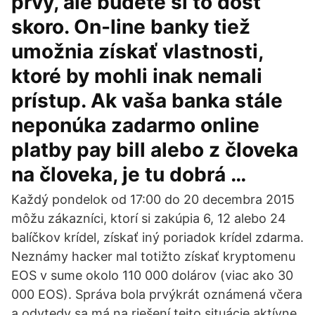
prvý, ale budete si to dosť
skoro. On-line banky tiež
umožnia získať vlastnosti,
ktoré by mohli inak nemali
prístup. Ak vaša banka stále
neponúka zadarmo online
platby pay bill alebo z človeka
na človeka, je tu dobrá …
Každý pondelok od 17:00 do 20 decembra 2015
môžu zákazníci, ktorí si zakúpia 6, 12 alebo 24
balíčkov krídel, získať iný poriadok krídel zdarma.
Neznámy hacker mal totižto získať kryptomenu
EOS v sume okolo 110 000 dolárov (viac ako 30
000 EOS). Správa bola prvýkrát oznámená včera
a odvtedy sa má na riešení tejto situácie aktívne