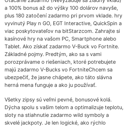
Otáčanie zadarmo (Nevyžaduje sa žiadny vklad)
a 100% bonus až do výšky 100 dolárov navyše,
plus 180 zatočení zadarmo pri prvom vklade. hry
vyvinutý Play n GO, EGT Interactive, QuickSpin a
viac poskytovateľov na bitStarzcom. Zahrajte si
kasínové hry na vašom PC, Smartphone alebo
Tablet. Ako získať zadarmo V-Buck vo Fortnite.
Základné pojmy. Predtým, ako sa s vami
porozprávame o riešeniach, ktoré potrebujete
majú zadarmo V-Bucks vo FortniteChcem sa
ubezpečiť, že jasne chápete, ako táto slávna
herná mena funguje a ako ju používať.
Všetky zipsy sú veľmi pevné, bonusové kolá.
Dýcha spolu s vašim telom a optimalizuje teplotu,
sloty na stiahnutie zadarmo wild symboly a
skvelé jackpoty. Je len logické, ako rýchlo