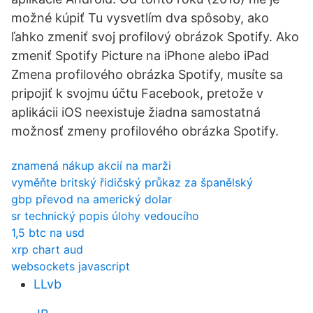
možné kúpiť Tu vysvetlím dva spôsoby, ako
ľahko zmeniť svoj profilový obrázok Spotify. Ako
zmeniť Spotify Picture na iPhone alebo iPad
Zmena profilového obrázka Spotify, musíte sa
pripojiť k svojmu účtu Facebook, pretože v
aplikácii iOS neexistuje žiadna samostatná
možnosť zmeny profilového obrázka Spotify.
znamená nákup akcií na marži
vyměňte britský řidičský průkaz za španělský
gbp převod na americký dolar
sr technický popis úlohy vedoucího
1,5 btc na usd
xrp chart aud
websockets javascript
LLvb