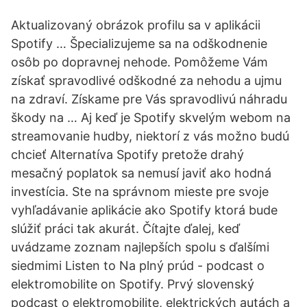
Aktualizovaný obrázok profilu sa v aplikácii
Spotify … Špecializujeme sa na odškodnenie
osôb po dopravnej nehode. Pomôžeme Vám
získať spravodlivé odškodné za nehodu a ujmu
na zdraví. Získame pre Vás spravodlivú náhradu
škody na … Aj keď je Spotify skvelým webom na
streamovanie hudby, niektorí z vás možno budú
chcieť Alternatíva Spotify pretože drahý
mesačný poplatok sa nemusí javiť ako hodná
investícia. Ste na správnom mieste pre svoje
vyhľadávanie aplikácie ako Spotify ktorá bude
slúžiť práci tak akurát. Čítajte ďalej, keď
uvádzame zoznam najlepších spolu s ďalšími
siedmimi Listen to Na plný prúd - podcast o
elektromobilite on Spotify. Prvý slovenský
podcast o elektromobilite, elektrických autách a