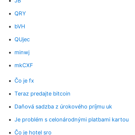
JB
QRY
bVH
QUjec
minwj
mkCXF
Čo je fx
Teraz predajte bitcoin
Daňová sadzba z úrokového príjmu uk
Je problém s celonárodnými platbami kartou
Čo je hotel sro