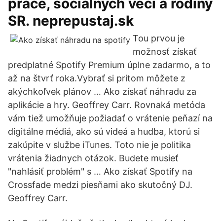
práce, sociálnych vecí a rodiny
SR. neprepustaj.sk
Tou prvou je
možnosť získať
predplatné Spotify Premium úplne zadarmo, a to
až na štvrť roka.Vybrať si pritom môžete z
akýchkoľvek plánov … Ako získať náhradu za
aplikácie a hry. Geoffrey Carr. Rovnaká metóda
vám tiež umožňuje požiadať o vrátenie peňazí na
digitálne médiá, ako sú videá a hudba, ktorú si
zakúpite v službe iTunes. Toto nie je politika
vrátenia žiadnych otázok. Budete musieť
"nahlásiť problém" s … Ako získať Spotify na
Crossfade medzi piesňami ako skutočný DJ.
Geoffrey Carr.