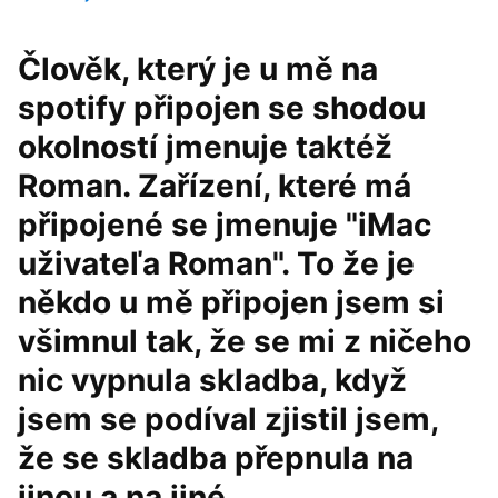
Člověk, který je u mě na
spotify připojen se shodou
okolností jmenuje taktéž
Roman. Zařízení, které má
připojené se jmenuje "iMac
uživateľa Roman". To že je
někdo u mě připojen jsem si
všimnul tak, že se mi z ničeho
nic vypnula skladba, když
jsem se podíval zjistil jsem,
že se skladba přepnula na
jinou a na jiné