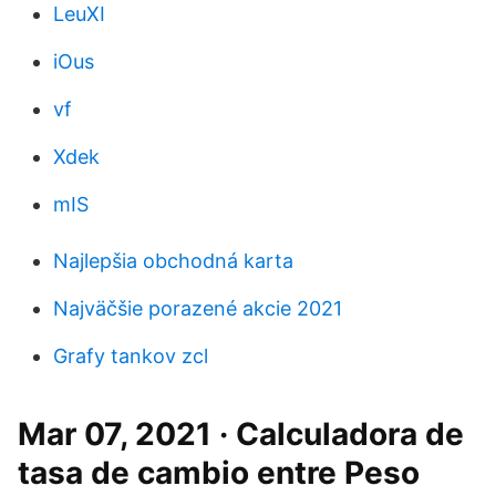
LeuXI
iOus
vf
Xdek
mIS
Najlepšia obchodná karta
Najväčšie porazené akcie 2021
Grafy tankov zcl
Mar 07, 2021 · Calculadora de
tasa de cambio entre Peso