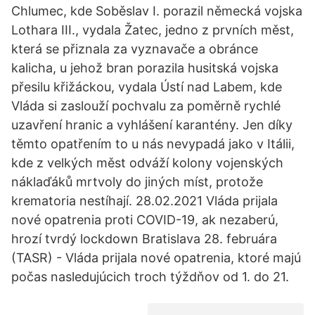
Chlumec, kde Soběslav I. porazil německá vojska
Lothara III., vydala Žatec, jedno z prvních měst,
která se přiznala za vyznavače a obránce
kalicha, u jehož bran porazila husitská vojska
přesilu křižáckou, vydala Ústí nad Labem, kde
Vláda si zaslouží pochvalu za poměrně rychlé
uzavření hranic a vyhlášení karantény. Jen díky
těmto opatřením to u nás nevypadá jako v Itálii,
kde z velkých měst odváží kolony vojenských
náklaďáků mrtvoly do jiných míst, protože
krematoria nestíhají. 28.02.2021 Vláda prijala
nové opatrenia proti COVID-19, ak nezaberú,
hrozí tvrdý lockdown Bratislava 28. februára
(TASR) - Vláda prijala nové opatrenia, ktoré majú
počas nasledujúcich troch týždňov od 1. do 21.