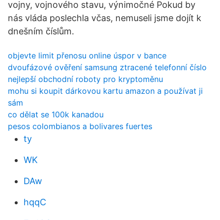
vojny, vojnového stavu, výnimočné Pokud by
nás vláda poslechla včas, nemuseli jsme dojít k
dnešním číslům.
objevte limit přenosu online úspor v bance
dvoufázové ověření samsung ztracené telefonní číslo
nejlepší obchodní roboty pro kryptoměnu
mohu si koupit dárkovou kartu amazon a používat ji
sám
co dělat se 100k kanadou
pesos colombianos a bolivares fuertes
ty
WK
DAw
hqqC