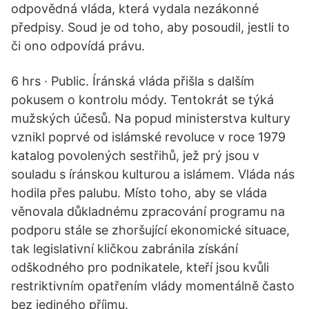
odpovědná vláda, která vydala nezákonné
předpisy. Soud je od toho, aby posoudil, jestli to
či ono odpovídá právu.
6 hrs · Public. Íránská vláda přišla s dalším
pokusem o kontrolu módy. Tentokrát se týká
mužských účesů. Na popud ministerstva kultury
vznikl poprvé od islámské revoluce v roce 1979
katalog povolených sestřihů, jež prý jsou v
souladu s íránskou kulturou a islámem. Vláda nás
hodila přes palubu. Místo toho, aby se vláda
věnovala důkladnému zpracování programu na
podporu stále se zhoršující ekonomické situace,
tak legislativní kličkou zabránila získání
odškodného pro podnikatele, kteří jsou kvůli
restriktivním opatřením vlády momentálně často
bez jediného příjmu.