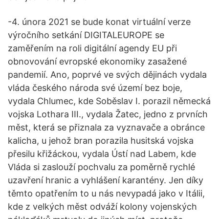
-4. února 2021 se bude konat virtuální verze
výročního setkání DIGITALEUROPE se
zaměřením na roli digitální agendy EU při
obnovování evropské ekonomiky zasažené
pandemií. Ano, poprvé ve svých dějinách vydala
vláda českého národa své území bez boje,
vydala Chlumec, kde Soběslav I. porazil německá
vojska Lothara III., vydala Žatec, jedno z prvních
měst, která se přiznala za vyznavače a obránce
kalicha, u jehož bran porazila husitská vojska
přesilu křižáckou, vydala Ústí nad Labem, kde
Vláda si zaslouží pochvalu za poměrně rychlé
uzavření hranic a vyhlášení karantény. Jen díky
těmto opatřením to u nás nevypadá jako v Itálii,
kde z velkých měst odváží kolony vojenských