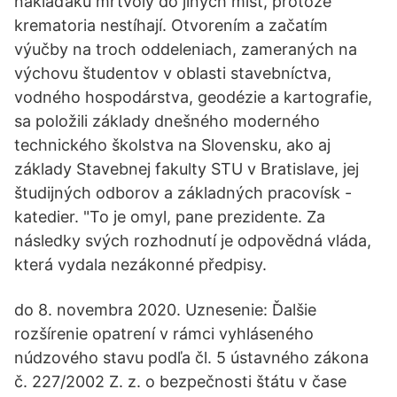
náklaďáků mrtvoly do jiných míst, protože
krematoria nestíhají. Otvorením a začatím
výučby na troch oddele­niach, zameraných na
vý­chovu študentov v oblasti sta­vebníctva,
vodného hospodárstva, geodézie a kartografie,
sa položili základy dneš­ného moder­ného
technické­ho školstva na Slo­ven­sku, ako aj
základy Stavebnej fa­kulty STU v Bratislave, jej
študij­ných od­borov a zá­kladných pracovísk -
katedier. "To je omyl, pane prezidente. Za
následky svých rozhodnutí je odpovědná vláda,
která vydala nezákonné předpisy.
do 8. novembra 2020. Uznesenie: Ďalšie
rozšírenie opatrení v rámci vyhláseného
núdzového stavu podľa čl. 5 ústavného zákona
č. 227/2002 Z. z. o bezpečnosti štátu v čase