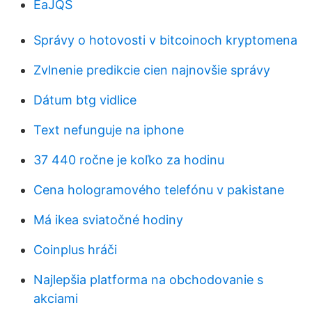
EaJQS
Správy o hotovosti v bitcoinoch kryptomena
Zvlnenie predikcie cien najnovšie správy
Dátum btg vidlice
Text nefunguje na iphone
37 440 ročne je koľko za hodinu
Cena hologramového telefónu v pakistane
Má ikea sviatočné hodiny
Coinplus hráči
Najlepšia platforma na obchodovanie s
akciami