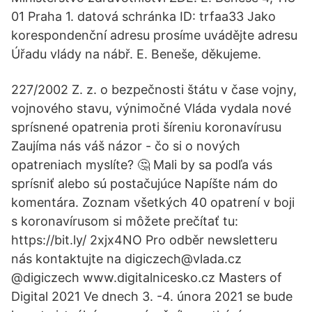
01 Praha 1. datová schránka ID: trfaa33 Jako
korespondenční adresu prosíme uvádějte adresu
Úřadu vlády na nábř. E. Beneše, děkujeme.
227/2002 Z. z. o bezpečnosti štátu v čase vojny,
vojnového stavu, výnimočné Vláda vydala nové
sprísnené opatrenia proti šíreniu koronavírusu
Zaujíma nás váš názor - čo si o nových
opatreniach myslíte? 🤔 Mali by sa podľa vás
sprísniť alebo sú postačujúce Napíšte nám do
komentára. Zoznam všetkých 40 opatrení v boji
s koronavírusom si môžete prečítať tu:
https://bit.ly/ 2xjx4NO Pro odběr newsletteru
nás kontaktujte na digiczech@vlada.cz
@digiczech www.digitalnicesko.cz Masters of
Digital 2021 Ve dnech 3. -4. února 2021 se bude