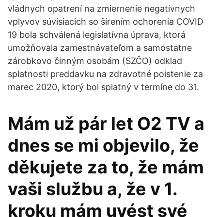
vládnych opatrení na zmiernenie negatívnych
vplyvov súvisiacich so šírením ochorenia COVID
19 bola schválená legislatívna úprava, ktorá
umožňovala zamestnávateľom a samostatne
zárobkovo činným osobám (SZČO) odklad
splatnosti preddavku na zdravotné poistenie za
marec 2020, ktorý bol splatný v termíne do 31.
Mám už pár let O2 TV a
dnes se mi objevilo, že
děkujete za to, že mám
vaši službu a, že v 1.
kroku mám uvést své