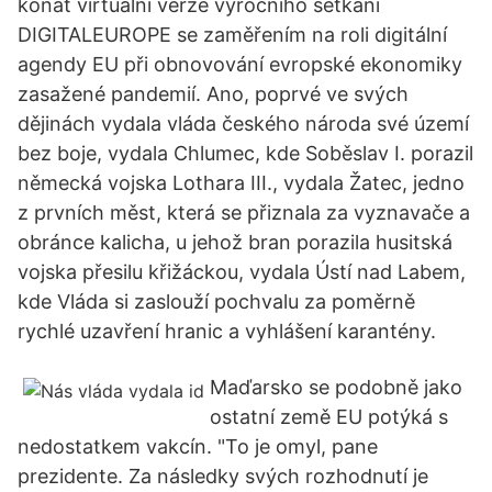
konat virtuální verze výročního setkání
DIGITALEUROPE se zaměřením na roli digitální
agendy EU při obnovování evropské ekonomiky
zasažené pandemií. Ano, poprvé ve svých
dějinách vydala vláda českého národa své území
bez boje, vydala Chlumec, kde Soběslav I. porazil
německá vojska Lothara III., vydala Žatec, jedno
z prvních měst, která se přiznala za vyznavače a
obránce kalicha, u jehož bran porazila husitská
vojska přesilu křižáckou, vydala Ústí nad Labem,
kde Vláda si zaslouží pochvalu za poměrně
rychlé uzavření hranic a vyhlášení karantény.
Maďarsko se podobně jako
ostatní země EU potýká s
nedostatkem vakcín. "To je omyl, pane
prezidente. Za následky svých rozhodnutí je